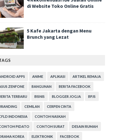
di Website Toko Online Gratis
5 Kafe Jakarta dengan Menu
Brunch yang Lezat
TAGS
ANDROID APPS
ANIME
APLIKASI
ARTIKEL REMAJA
ASUS ZENFONE
BANGUNAN
BERITA FACEBOOK
BERITA TERBARU
BISNIS
BLOGGER JOGJA
BPJS
BRANDING
CEMILAN
CERPEN CINTA
CFLD INDONESIA
CONTOH NASKAH
CONTOH PIDATO
CONTOH SURAT
DESAIN RUMAH
DRAMA KOREA
ELEKTRONIK
FACEBOOK