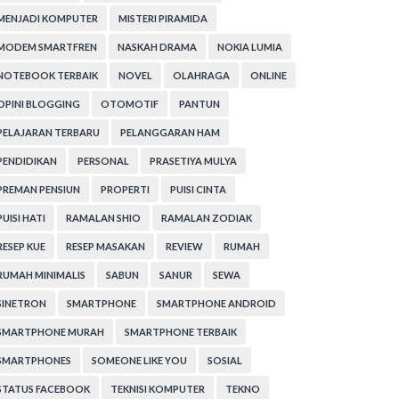
MENJADI KOMPUTER
MISTERI PIRAMIDA
MODEM SMARTFREN
NASKAH DRAMA
NOKIA LUMIA
NOTEBOOK TERBAIK
NOVEL
OLAHRAGA
ONLINE
OPINI BLOGGING
OTOMOTIF
PANTUN
PELAJARAN TERBARU
PELANGGARAN HAM
PENDIDIKAN
PERSONAL
PRASETIYA MULYA
PREMAN PENSIUN
PROPERTI
PUISI CINTA
PUISI HATI
RAMALAN SHIO
RAMALAN ZODIAK
RESEP KUE
RESEP MASAKAN
REVIEW
RUMAH
RUMAH MINIMALIS
SABUN
SANUR
SEWA
SINETRON
SMARTPHONE
SMARTPHONE ANDROID
SMARTPHONE MURAH
SMARTPHONE TERBAIK
SMARTPHONES
SOMEONE LIKE YOU
SOSIAL
STATUS FACEBOOK
TEKNISI KOMPUTER
TEKNO