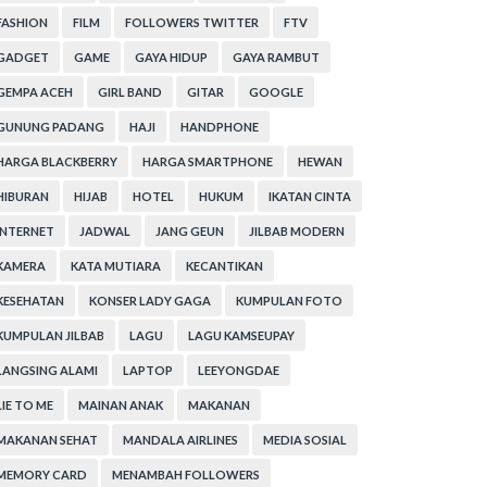
FASHION
FILM
FOLLOWERS TWITTER
FTV
GADGET
GAME
GAYA HIDUP
GAYA RAMBUT
GEMPA ACEH
GIRL BAND
GITAR
GOOGLE
GUNUNG PADANG
HAJI
HANDPHONE
HARGA BLACKBERRY
HARGA SMARTPHONE
HEWAN
HIBURAN
HIJAB
HOTEL
HUKUM
IKATAN CINTA
INTERNET
JADWAL
JANG GEUN
JILBAB MODERN
KAMERA
KATA MUTIARA
KECANTIKAN
KESEHATAN
KONSER LADY GAGA
KUMPULAN FOTO
KUMPULAN JILBAB
LAGU
LAGU KAMSEUPAY
LANGSING ALAMI
LAPTOP
LEEYONGDAE
LIE TO ME
MAINAN ANAK
MAKANAN
MAKANAN SEHAT
MANDALA AIRLINES
MEDIA SOSIAL
MEMORY CARD
MENAMBAH FOLLOWERS