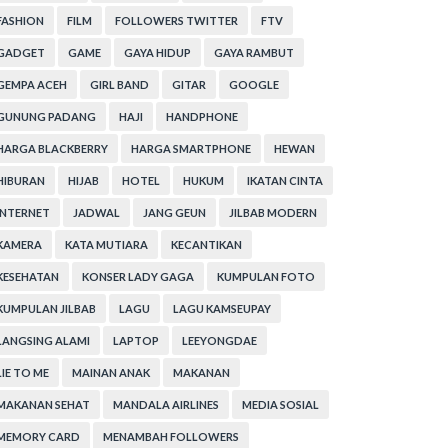
FASHION
FILM
FOLLOWERS TWITTER
FTV
GADGET
GAME
GAYA HIDUP
GAYA RAMBUT
GEMPA ACEH
GIRL BAND
GITAR
GOOGLE
GUNUNG PADANG
HAJI
HANDPHONE
HARGA BLACKBERRY
HARGA SMARTPHONE
HEWAN
HIBURAN
HIJAB
HOTEL
HUKUM
IKATAN CINTA
INTERNET
JADWAL
JANG GEUN
JILBAB MODERN
KAMERA
KATA MUTIARA
KECANTIKAN
KESEHATAN
KONSER LADY GAGA
KUMPULAN FOTO
KUMPULAN JILBAB
LAGU
LAGU KAMSEUPAY
LANGSING ALAMI
LAPTOP
LEEYONGDAE
LIE TO ME
MAINAN ANAK
MAKANAN
MAKANAN SEHAT
MANDALA AIRLINES
MEDIA SOSIAL
MEMORY CARD
MENAMBAH FOLLOWERS