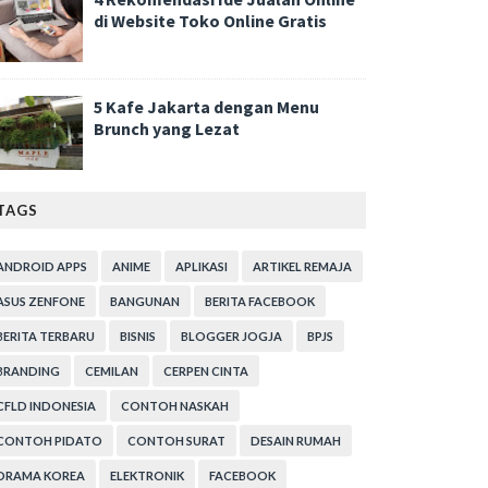
di Website Toko Online Gratis
5 Kafe Jakarta dengan Menu
Brunch yang Lezat
TAGS
ANDROID APPS
ANIME
APLIKASI
ARTIKEL REMAJA
ASUS ZENFONE
BANGUNAN
BERITA FACEBOOK
BERITA TERBARU
BISNIS
BLOGGER JOGJA
BPJS
BRANDING
CEMILAN
CERPEN CINTA
CFLD INDONESIA
CONTOH NASKAH
CONTOH PIDATO
CONTOH SURAT
DESAIN RUMAH
DRAMA KOREA
ELEKTRONIK
FACEBOOK