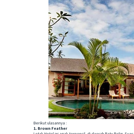
Berikut ulasannya :
1. Brown Feather
Letak Hotel ini agak terpencil, di daerah Batu Belig. 