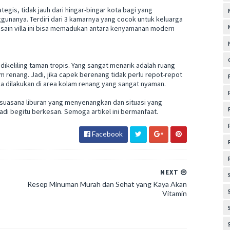
ategis, tidak jauh dari hingar-bingar kota bagi yang
ggunanya. Terdiri dari 3 kamarnya yang cocok untuk keluarga
esain villa ini bisa memadukan antara kenyamanan modern
ini dikeliling taman tropis. Yang sangat menarik adalah ruang
m renang. Jadi, jika capek berenang tidak perlu repot-repot
sa dilakukan di area kolam renang yang sangat nyaman.
 suasana liburan yang menyenangkan dan situasi yang
di begitu berkesan. Semoga artikel ini bermanfaat.
Facebook
NEXT
Resep Minuman Murah dan Sehat yang Kaya Akan
Vitamin