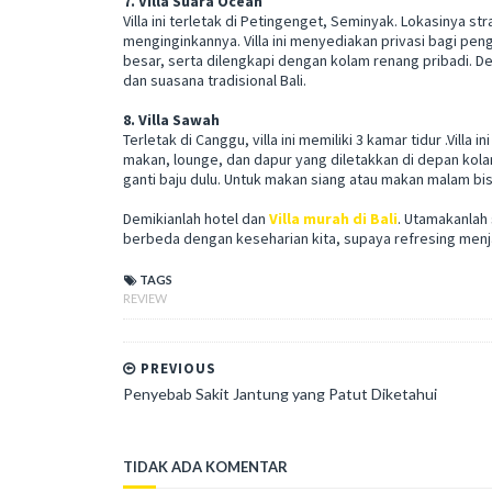
7. Villa Suara Ocean
Villa ini terletak di Petingenget, Seminyak. Lokasinya str
menginginkannya. Villa ini menyediakan privasi bagi pen
besar, serta dilengkapi dengan kolam renang pribadi. D
dan suasana tradisional Bali.
8. Villa Sawah
Terletak di Canggu, villa ini memiliki 3 kamar tidur .Villa 
makan, lounge, dan dapur yang diletakkan di depan kola
ganti baju dulu. Untuk makan siang atau makan malam bi
Demikianlah hotel dan
Villa murah di Bali
. Utamakanlah
berbeda dengan keseharian kita, supaya refresing menja
TAGS
REVIEW
PREVIOUS
Penyebab Sakit Jantung yang Patut Diketahui
TIDAK ADA KOMENTAR