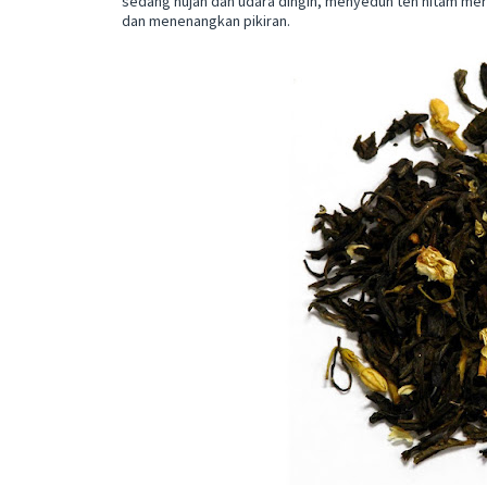
sedang hujan dan udara dingin, menyeduh teh hitam me
dan menenangkan pikiran.