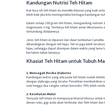
Kandungan Nutrisi Teh Hitam
Kok bisa sih teh hitam itu memiliki khasiat yang baik 
lebih baik jika kita memngetahui berbagai kandungan nutr
Dalam setiap 100 gram teh hitam, mengandung natrium 3 
magnesium 3 mg. Tentunya teh hitam aman dikonsumsi ol
terkandung didalamnya.
Jenis teh hitam ini dipanen dari daun tumbuhan Camellia
dibandingkan dengan teh hijau. Teh ini juga lebih teroks
hijau, sehingga dapat disimpan dalam waktu yang lama 
bertahun-tahun lamanya.
Khasiat Teh Hitam untuk Tubuh Ma
1. Mencegah Resiko Diabetes
Kandungan nutrisi yang ada pada teh hitam sudah diteli
dengan olahraga yang teratur. Penelitian membuktikan 
satu hingga dua cangkir sehari beresiko 70% lebih rend
2. Kesehatan Mulut
Ternyata teh hitam ini mempunyai khasiat khusus untuk 
denan rutin, gigi anda akan terhindar dari flek hitam dan 