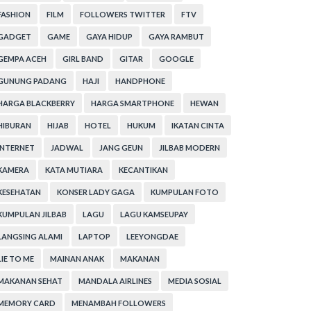
FASHION
FILM
FOLLOWERS TWITTER
FTV
GADGET
GAME
GAYA HIDUP
GAYA RAMBUT
GEMPA ACEH
GIRL BAND
GITAR
GOOGLE
GUNUNG PADANG
HAJI
HANDPHONE
HARGA BLACKBERRY
HARGA SMARTPHONE
HEWAN
HIBURAN
HIJAB
HOTEL
HUKUM
IKATAN CINTA
INTERNET
JADWAL
JANG GEUN
JILBAB MODERN
KAMERA
KATA MUTIARA
KECANTIKAN
KESEHATAN
KONSER LADY GAGA
KUMPULAN FOTO
KUMPULAN JILBAB
LAGU
LAGU KAMSEUPAY
LANGSING ALAMI
LAPTOP
LEEYONGDAE
LIE TO ME
MAINAN ANAK
MAKANAN
MAKANAN SEHAT
MANDALA AIRLINES
MEDIA SOSIAL
MEMORY CARD
MENAMBAH FOLLOWERS