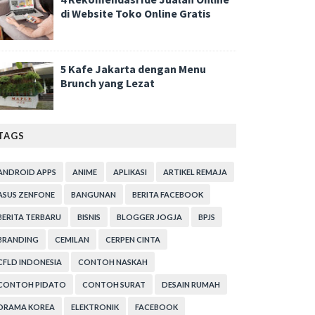
di Website Toko Online Gratis
5 Kafe Jakarta dengan Menu
Brunch yang Lezat
TAGS
ANDROID APPS
ANIME
APLIKASI
ARTIKEL REMAJA
ASUS ZENFONE
BANGUNAN
BERITA FACEBOOK
BERITA TERBARU
BISNIS
BLOGGER JOGJA
BPJS
BRANDING
CEMILAN
CERPEN CINTA
CFLD INDONESIA
CONTOH NASKAH
CONTOH PIDATO
CONTOH SURAT
DESAIN RUMAH
DRAMA KOREA
ELEKTRONIK
FACEBOOK