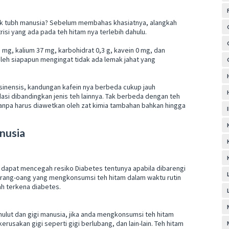
untuk tubh manusia? Sebelum membahas khasiatnya, alangkah
isi yang ada pada teh hitam nya terlebih dahulu.
mg, kalium 37 mg, karbohidrat 0,3 g, kavein 0 mg, dan
eh siapapun mengingat tidak ada lemak jahat yang
 sinensis, kandungan kafein nya berbeda cukup jauh
idasi dibandingkan jenis teh lainnya. Tak berbeda dengan teh
tanpa harus diawetkan oleh zat kimia tambahan bahkan hingga
nusia
ti dapat mencegah resiko Diabetes tentunya apabila dibarengi
orang-oang yang mengkonsumsi teh hitam dalam waktu rutin
ah terkena diabetes.
mulut dan gigi manusia, jika anda mengkonsumsi teh hitam
kerusakan gigi seperti gigi berlubang, dan lain-lain. Teh hitam