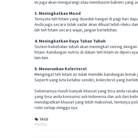
ini juga akan mengurangi atau membasmi bakteri yang ad
3. Meningkatkan Mood
Ternyata teh hitam yang diseduh hangat di pagi hari d
Anda juga secara tidak sadar akan dibuat lebih rileks d
lah teh hitam secara wajar, jangan berlebihan.
4. Meningkatkan Daya Tahan Tubuh
Sistem kekebalan tubuh akan meningkat seiring dengan 
hitam. Kandungan nutrisi di dalam teh hitam ini dipercay
lain-lain.
5. Menurunkan Kolesterol
Mengingat teh hitam ini tidak memiliki kandungan lemak 
Seperti yang kita ketahui sendiri, kolesterol yang ber
Sebenarnya masih banyak khasiat yang bisa anda rasakan
yang bisa anda konsumsi asli Indonesia dan asli dari keb
mendapatkan khasiat yang lebih maksimal, tentunya pola
rutin setiap minggu nya.
TAGS
REVIEW