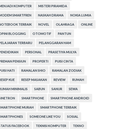
MENJADI KOMPUTER
MISTERI PIRAMIDA
MODEM SMARTFREN
NASKAH DRAMA
NOKIA LUMIA
NOTEBOOK TERBAIK
NOVEL
OLAHRAGA
ONLINE
OPINI BLOGGING
OTOMOTIF
PANTUN
PELAJARAN TERBARU
PELANGGARAN HAM
PENDIDIKAN
PERSONAL
PRASETIYA MULYA
PREMAN PENSIUN
PROPERTI
PUISI CINTA
PUISI HATI
RAMALAN SHIO
RAMALAN ZODIAK
RESEP KUE
RESEP MASAKAN
REVIEW
RUMAH
RUMAH MINIMALIS
SABUN
SANUR
SEWA
SINETRON
SMARTPHONE
SMARTPHONE ANDROID
SMARTPHONE MURAH
SMARTPHONE TERBAIK
SMARTPHONES
SOMEONE LIKE YOU
SOSIAL
STATUS FACEBOOK
TEKNISI KOMPUTER
TEKNO