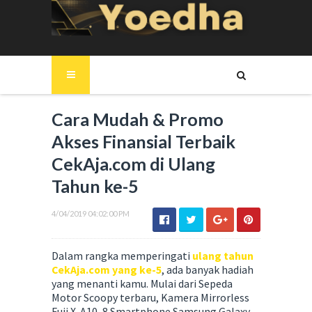
Cara Mudah & Promo
Akses Finansial Terbaik
CekAja.com di Ulang
Tahun ke-5
4/04/2019 04:02:00 PM
Dalam rangka memperingati
ulang tahun
CekAja.com yang ke-5
, ada banyak hadiah
yang menanti kamu. Mulai dari Sepeda
Motor Scoopy terbaru, Kamera Mirrorless
Fuji X-A10, 8 Smartphone Samsung Galaxy