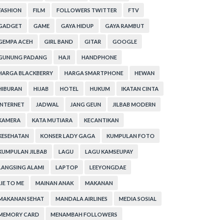
FASHION
FILM
FOLLOWERS TWITTER
FTV
GADGET
GAME
GAYA HIDUP
GAYA RAMBUT
GEMPA ACEH
GIRL BAND
GITAR
GOOGLE
GUNUNG PADANG
HAJI
HANDPHONE
HARGA BLACKBERRY
HARGA SMARTPHONE
HEWAN
HIBURAN
HIJAB
HOTEL
HUKUM
IKATAN CINTA
INTERNET
JADWAL
JANG GEUN
JILBAB MODERN
KAMERA
KATA MUTIARA
KECANTIKAN
KESEHATAN
KONSER LADY GAGA
KUMPULAN FOTO
KUMPULAN JILBAB
LAGU
LAGU KAMSEUPAY
LANGSING ALAMI
LAPTOP
LEEYONGDAE
LIE TO ME
MAINAN ANAK
MAKANAN
MAKANAN SEHAT
MANDALA AIRLINES
MEDIA SOSIAL
MEMORY CARD
MENAMBAH FOLLOWERS