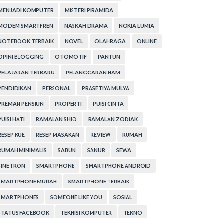
MENJADI KOMPUTER
MISTERI PIRAMIDA
MODEM SMARTFREN
NASKAH DRAMA
NOKIA LUMIA
NOTEBOOK TERBAIK
NOVEL
OLAHRAGA
ONLINE
OPINI BLOGGING
OTOMOTIF
PANTUN
PELAJARAN TERBARU
PELANGGARAN HAM
PENDIDIKAN
PERSONAL
PRASETIYA MULYA
PREMAN PENSIUN
PROPERTI
PUISI CINTA
PUISI HATI
RAMALAN SHIO
RAMALAN ZODIAK
RESEP KUE
RESEP MASAKAN
REVIEW
RUMAH
RUMAH MINIMALIS
SABUN
SANUR
SEWA
SINETRON
SMARTPHONE
SMARTPHONE ANDROID
SMARTPHONE MURAH
SMARTPHONE TERBAIK
SMARTPHONES
SOMEONE LIKE YOU
SOSIAL
STATUS FACEBOOK
TEKNISI KOMPUTER
TEKNO