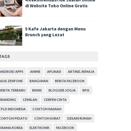
di Website Toko Online Gratis
5 Kafe Jakarta dengan Menu
Brunch yang Lezat
TAGS
ANDROID APPS
ANIME
APLIKASI
ARTIKEL REMAJA
ASUS ZENFONE
BANGUNAN
BERITA FACEBOOK
BERITA TERBARU
BISNIS
BLOGGER JOGJA
BPJS
BRANDING
CEMILAN
CERPEN CINTA
CFLD INDONESIA
CONTOH NASKAH
CONTOH PIDATO
CONTOH SURAT
DESAIN RUMAH
DRAMA KOREA
ELEKTRONIK
FACEBOOK