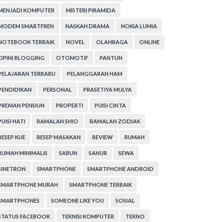
MENJADI KOMPUTER
MISTERI PIRAMIDA
MODEM SMARTFREN
NASKAH DRAMA
NOKIA LUMIA
NOTEBOOK TERBAIK
NOVEL
OLAHRAGA
ONLINE
OPINI BLOGGING
OTOMOTIF
PANTUN
PELAJARAN TERBARU
PELANGGARAN HAM
PENDIDIKAN
PERSONAL
PRASETIYA MULYA
PREMAN PENSIUN
PROPERTI
PUISI CINTA
PUISI HATI
RAMALAN SHIO
RAMALAN ZODIAK
RESEP KUE
RESEP MASAKAN
REVIEW
RUMAH
RUMAH MINIMALIS
SABUN
SANUR
SEWA
SINETRON
SMARTPHONE
SMARTPHONE ANDROID
SMARTPHONE MURAH
SMARTPHONE TERBAIK
SMARTPHONES
SOMEONE LIKE YOU
SOSIAL
STATUS FACEBOOK
TEKNISI KOMPUTER
TEKNO