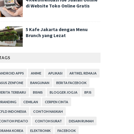
di Website Toko Online Gratis
5 Kafe Jakarta dengan Menu
Brunch yang Lezat
TAGS
ANDROID APPS
ANIME
APLIKASI
ARTIKEL REMAJA
ASUS ZENFONE
BANGUNAN
BERITA FACEBOOK
BERITA TERBARU
BISNIS
BLOGGER JOGJA
BPJS
BRANDING
CEMILAN
CERPEN CINTA
CFLD INDONESIA
CONTOH NASKAH
CONTOH PIDATO
CONTOH SURAT
DESAIN RUMAH
DRAMA KOREA
ELEKTRONIK
FACEBOOK