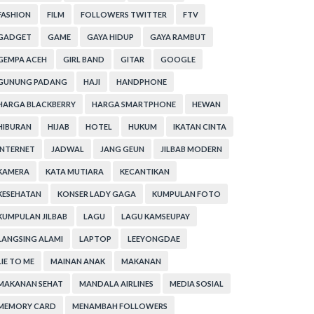
FASHION
FILM
FOLLOWERS TWITTER
FTV
GADGET
GAME
GAYA HIDUP
GAYA RAMBUT
GEMPA ACEH
GIRL BAND
GITAR
GOOGLE
GUNUNG PADANG
HAJI
HANDPHONE
HARGA BLACKBERRY
HARGA SMARTPHONE
HEWAN
HIBURAN
HIJAB
HOTEL
HUKUM
IKATAN CINTA
INTERNET
JADWAL
JANG GEUN
JILBAB MODERN
KAMERA
KATA MUTIARA
KECANTIKAN
KESEHATAN
KONSER LADY GAGA
KUMPULAN FOTO
KUMPULAN JILBAB
LAGU
LAGU KAMSEUPAY
LANGSING ALAMI
LAPTOP
LEEYONGDAE
LIE TO ME
MAINAN ANAK
MAKANAN
MAKANAN SEHAT
MANDALA AIRLINES
MEDIA SOSIAL
MEMORY CARD
MENAMBAH FOLLOWERS