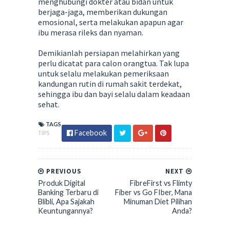
menghubungi dokter atau bidan untuk
berjaga-jaga, memberikan dukungan
emosional, serta melakukan apapun agar
ibu merasa rileks dan nyaman.
Demikianlah persiapan melahirkan yang
perlu dicatat para calon orangtua. Tak lupa
untuk selalu melakukan pemeriksaan
kandungan rutin di rumah sakit terdekat,
sehingga ibu dan bayi selalu dalam keadaan
sehat.
TAGS
Facebook
TIPS
PREVIOUS
NEXT
Produk Digital
FibreFirst vs Flimty
Banking Terbaru di
Fiber vs Go FIber, Mana
Blibli, Apa Sajakah
Minuman Diet Pilihan
Keuntungannya?
Anda?