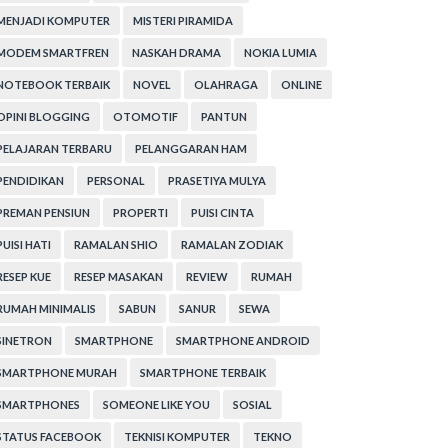
MENJADI KOMPUTER
MISTERI PIRAMIDA
MODEM SMARTFREN
NASKAH DRAMA
NOKIA LUMIA
NOTEBOOK TERBAIK
NOVEL
OLAHRAGA
ONLINE
OPINI BLOGGING
OTOMOTIF
PANTUN
PELAJARAN TERBARU
PELANGGARAN HAM
PENDIDIKAN
PERSONAL
PRASETIYA MULYA
PREMAN PENSIUN
PROPERTI
PUISI CINTA
PUISI HATI
RAMALAN SHIO
RAMALAN ZODIAK
RESEP KUE
RESEP MASAKAN
REVIEW
RUMAH
RUMAH MINIMALIS
SABUN
SANUR
SEWA
SINETRON
SMARTPHONE
SMARTPHONE ANDROID
SMARTPHONE MURAH
SMARTPHONE TERBAIK
SMARTPHONES
SOMEONE LIKE YOU
SOSIAL
STATUS FACEBOOK
TEKNISI KOMPUTER
TEKNO