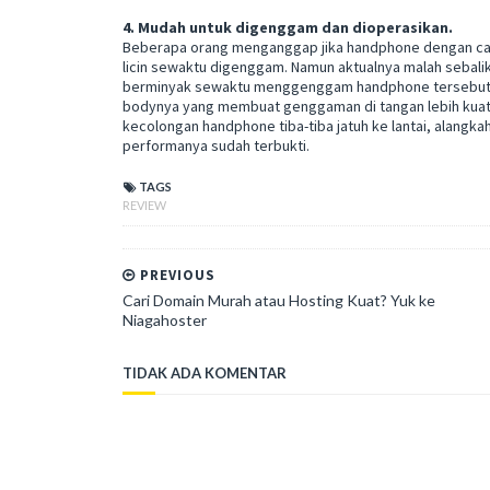
4. Mudah untuk digenggam dan dioperasikan.
Beberapa orang menganggap jika handphone dengan cas
licin sewaktu digenggam. Namun aktualnya malah sebalik
berminyak sewaktu menggenggam handphone tersebut. Se
bodynya yang membuat genggaman di tangan lebih kuat s
kecolongan handphone tiba-tiba jatuh ke lantai, alangka
performanya sudah terbukti.
TAGS
REVIEW
PREVIOUS
Cari Domain Murah atau Hosting Kuat? Yuk ke
Niagahoster
TIDAK ADA KOMENTAR