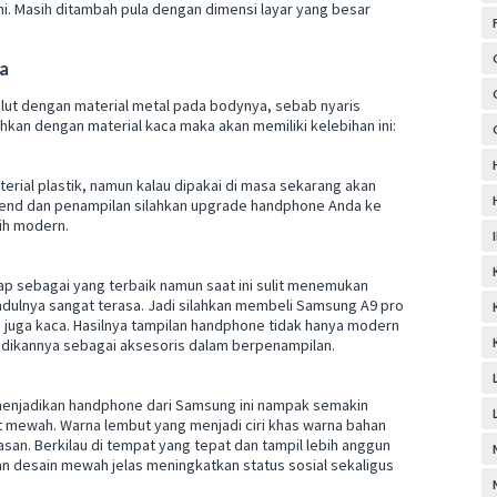
i. Masih ditambah pula dengan dimensi layar yang besar
a
alut dengan material metal pada bodynya, sebab nyaris
kan dengan material kaca maka akan memiliki kelebihan ini:
rial plastik, namun kalau dipakai di masa sekarang akan
trend dan penampilan silahkan upgrade handphone Anda ke
bih modern.
p sebagai yang terbaik namun saat ini sulit menemukan
dulnya sangat terasa. Jadi silahkan membeli Samsung A9 pro
n juga kaca. Hasilnya tampilan handphone tidak hanya modern
jadikannya sebagai aksesoris dalam berpenampilan.
menjadikan handphone dari Samsung ini nampak semakin
at mewah. Warna lembut yang menjadi ciri khas warna bahan
n. Berkilau di tempat yang tepat dan tampil lebih anggun
 desain mewah jelas meningkatkan status sosial sekaligus