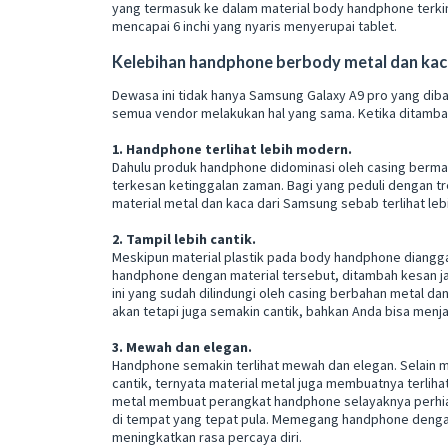
yang termasuk ke dalam material body handphone terkin
mencapai 6 inchi yang nyaris menyerupai tablet.
Kelebihan handphone berbody metal dan kac
Dewasa ini tidak hanya Samsung Galaxy A9 pro yang dib
semua vendor melakukan hal yang sama. Ketika ditambah
1. Handphone terlihat lebih modern.
Dahulu produk handphone didominasi oleh casing bermate
terkesan ketinggalan zaman. Bagi yang peduli dengan 
material metal dan kaca dari Samsung sebab terlihat le
2. Tampil lebih cantik.
Meskipun material plastik pada body handphone diangga
handphone dengan material tersebut, ditambah kesan ja
ini yang sudah dilindungi oleh casing berbahan metal da
akan tetapi juga semakin cantik, bahkan Anda bisa men
3. Mewah dan elegan.
Handphone semakin terlihat mewah dan elegan. Selain 
cantik, ternyata material metal juga membuatnya terlih
metal membuat perangkat handphone selayaknya perhiasa
di tempat yang tepat pula. Memegang handphone dengan
meningkatkan rasa percaya diri.