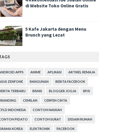
di Website Toko Online Gratis
5 Kafe Jakarta dengan Menu
Brunch yang Lezat
TAGS
ANDROID APPS
ANIME
APLIKASI
ARTIKEL REMAJA
ASUS ZENFONE
BANGUNAN
BERITA FACEBOOK
BERITA TERBARU
BISNIS
BLOGGER JOGJA
BPJS
BRANDING
CEMILAN
CERPEN CINTA
CFLD INDONESIA
CONTOH NASKAH
CONTOH PIDATO
CONTOH SURAT
DESAIN RUMAH
DRAMA KOREA
ELEKTRONIK
FACEBOOK