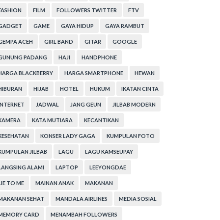
FASHION
FILM
FOLLOWERS TWITTER
FTV
GADGET
GAME
GAYA HIDUP
GAYA RAMBUT
GEMPA ACEH
GIRL BAND
GITAR
GOOGLE
GUNUNG PADANG
HAJI
HANDPHONE
HARGA BLACKBERRY
HARGA SMARTPHONE
HEWAN
HIBURAN
HIJAB
HOTEL
HUKUM
IKATAN CINTA
INTERNET
JADWAL
JANG GEUN
JILBAB MODERN
KAMERA
KATA MUTIARA
KECANTIKAN
KESEHATAN
KONSER LADY GAGA
KUMPULAN FOTO
KUMPULAN JILBAB
LAGU
LAGU KAMSEUPAY
LANGSING ALAMI
LAPTOP
LEEYONGDAE
LIE TO ME
MAINAN ANAK
MAKANAN
MAKANAN SEHAT
MANDALA AIRLINES
MEDIA SOSIAL
MEMORY CARD
MENAMBAH FOLLOWERS