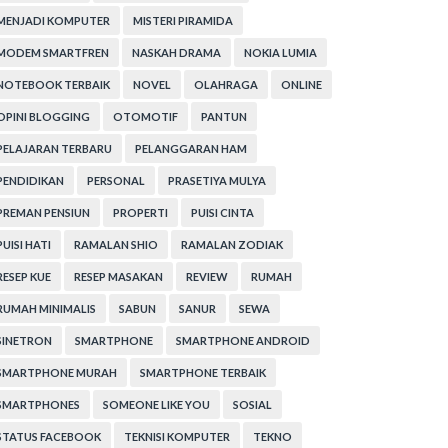
MENJADI KOMPUTER
MISTERI PIRAMIDA
MODEM SMARTFREN
NASKAH DRAMA
NOKIA LUMIA
NOTEBOOK TERBAIK
NOVEL
OLAHRAGA
ONLINE
OPINI BLOGGING
OTOMOTIF
PANTUN
PELAJARAN TERBARU
PELANGGARAN HAM
PENDIDIKAN
PERSONAL
PRASETIYA MULYA
PREMAN PENSIUN
PROPERTI
PUISI CINTA
PUISI HATI
RAMALAN SHIO
RAMALAN ZODIAK
RESEP KUE
RESEP MASAKAN
REVIEW
RUMAH
RUMAH MINIMALIS
SABUN
SANUR
SEWA
SINETRON
SMARTPHONE
SMARTPHONE ANDROID
SMARTPHONE MURAH
SMARTPHONE TERBAIK
SMARTPHONES
SOMEONE LIKE YOU
SOSIAL
STATUS FACEBOOK
TEKNISI KOMPUTER
TEKNO