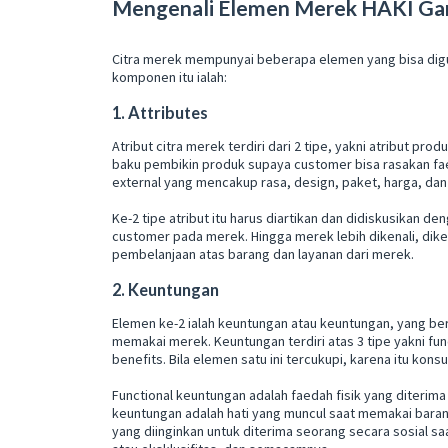
Mengenali Elemen Merek HAKI G
Citra merek mempunyai beberapa elemen yang bisa dig
komponen itu ialah:
1. Attributes
Atribut citra merek terdiri dari 2 tipe, yakni atribut p
baku pembikin produk supaya customer bisa rasakan fae
external yang mencakup rasa, design, paket, harga, dan
Ke-2 tipe atribut itu harus diartikan dan didiskusikan
customer pada merek. Hingga merek lebih dikenali, dik
pembelanjaan atas barang dan layanan dari merek.
2. Keuntungan
Elemen ke-2 ialah keuntungan atau keuntungan, yang ber
memakai merek. Keuntungan terdiri atas 3 tipe yakni func
benefits. Bila elemen satu ini tercukupi, karena itu k
Functional keuntungan adalah faedah fisik yang diterima
keuntungan adalah hati yang muncul saat memakai barang
yang diinginkan untuk diterima seorang secara sosial saa