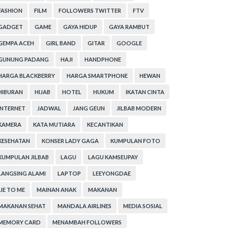
FASHION
FILM
FOLLOWERS TWITTER
FTV
GADGET
GAME
GAYA HIDUP
GAYA RAMBUT
GEMPA ACEH
GIRL BAND
GITAR
GOOGLE
GUNUNG PADANG
HAJI
HANDPHONE
HARGA BLACKBERRY
HARGA SMARTPHONE
HEWAN
HIBURAN
HIJAB
HOTEL
HUKUM
IKATAN CINTA
INTERNET
JADWAL
JANG GEUN
JILBAB MODERN
KAMERA
KATA MUTIARA
KECANTIKAN
KESEHATAN
KONSER LADY GAGA
KUMPULAN FOTO
KUMPULAN JILBAB
LAGU
LAGU KAMSEUPAY
LANGSING ALAMI
LAPTOP
LEEYONGDAE
LIE TO ME
MAINAN ANAK
MAKANAN
MAKANAN SEHAT
MANDALA AIRLINES
MEDIA SOSIAL
MEMORY CARD
MENAMBAH FOLLOWERS