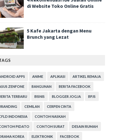
di Website Toko Online Gratis
5 Kafe Jakarta dengan Menu
Brunch yang Lezat
TAGS
ANDROID APPS
ANIME
APLIKASI
ARTIKEL REMAJA
ASUS ZENFONE
BANGUNAN
BERITA FACEBOOK
BERITA TERBARU
BISNIS
BLOGGER JOGJA
BPJS
BRANDING
CEMILAN
CERPEN CINTA
CFLD INDONESIA
CONTOH NASKAH
CONTOH PIDATO
CONTOH SURAT
DESAIN RUMAH
DRAMA KOREA
ELEKTRONIK
FACEBOOK