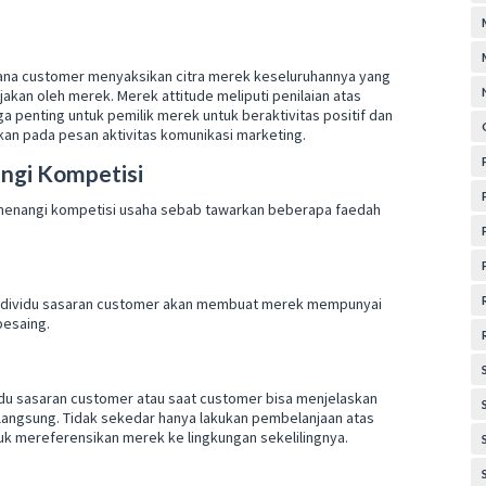
mana customer menyaksikan citra merek keseluruhannya yang
akan oleh merek. Merek attitude meliputi penilaian atas
a penting untuk pemilik merek untuk beraktivitas positif dan
an pada pesan aktivitas komunikasi marketing.
ngi Kompetisi
emenangi kompetisi usaha sebab tawarkan beberapa faedah
 individu sasaran customer akan membuat merek mempunyai
pesaing.
idu sasaran customer atau saat customer bisa menjelaskan
erlangsung. Tidak sekedar hanya lakukan pembelanjaan atas
k mereferensikan merek ke lingkungan sekelilingnya.