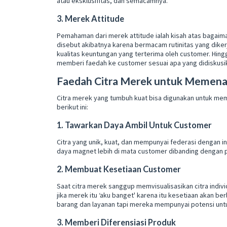
atau eksklusifitas, dan semacamnya.
3. Merek Attitude
Pemahaman dari merek attitude ialah kisah atas bagai
disebut akibatnya karena bermacam rutinitas yang dikerj
kualitas keuntungan yang terterima oleh customer. Hingg
memberi faedah ke customer sesuai apa yang didiskusik
Faedah Citra Merek untuk Memena
Citra merek yang tumbuh kuat bisa digunakan untuk m
berikut ini:
1. Tawarkan Daya Ambil Untuk Customer
Citra yang unik, kuat, dan mempunyai federasi dengan
daya magnet lebih di mata customer dibanding dengan 
2. Membuat Kesetiaan Customer
Saat citra merek sanggup memvisualisasikan citra indiv
jika merek itu ‘aku banget' karena itu kesetiaan akan b
barang dan layanan tapi mereka mempunyai potensi untu
3. Memberi Diferensiasi Produk