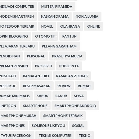
MENJADI KOMPUTER
MISTERI PIRAMIDA
MODEM SMARTFREN
NASKAH DRAMA
NOKIA LUMIA
NOTEBOOK TERBAIK
NOVEL
OLAHRAGA
ONLINE
OPINI BLOGGING
OTOMOTIF
PANTUN
PELAJARAN TERBARU
PELANGGARAN HAM
PENDIDIKAN
PERSONAL
PRASETIYA MULYA
PREMAN PENSIUN
PROPERTI
PUISI CINTA
PUISI HATI
RAMALAN SHIO
RAMALAN ZODIAK
RESEP KUE
RESEP MASAKAN
REVIEW
RUMAH
RUMAH MINIMALIS
SABUN
SANUR
SEWA
SINETRON
SMARTPHONE
SMARTPHONE ANDROID
SMARTPHONE MURAH
SMARTPHONE TERBAIK
SMARTPHONES
SOMEONE LIKE YOU
SOSIAL
STATUS FACEBOOK
TEKNISI KOMPUTER
TEKNO