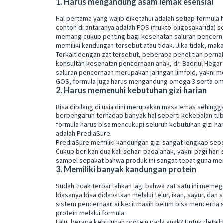
1. Harus mengandung asam lemak esensial
Hal pertama yang wajib diketahui adalah setiap formula
contoh di antaranya adalah FOS (frukto-oligosakarida) s
memang cukup penting bagi kesehatan saluran pencernaa
memiliki kandungan tersebut atau tidak. Jika tidak, mak
Terkait dengan zat tersebut, beberapa penelitian perna
konsultan kesehatan pencernaan anak, dr. Badriul Hega
saluran pencernaan merupakan jaringan limfoid, yakni me
GOS, formula juga harus mengandung omega 3 serta om
2. Harus memenuhi kebutuhan gizi harian
Bisa dibilang di usia dini merupakan masa emas sehingga 
berpengaruh terhadap banyak hal seperti kekebalan tubu
formula harus bisa mencukupi seluruh kebutuhan gizi har
adalah PrediaSure.
PrediaSure memiliki kandungan gizi sangat lengkap seper
Cukup berikan dua kali sehari pada anak, yakni pagi har
sampel sepakat bahwa produk ini sangat tepat guna me
3. Memiliki banyak kandungan protein
Sudah tidak terbantahkan lagi bahwa zat satu ini meme
biasanya bisa didapatkan melalui telur, ikan, sayur, dan
sistem pencernaan si kecil masih belum bisa mencerna s
protein melalui formula.
Lalu, berapa kebutuhan protein pada anak? Untuk detailnya