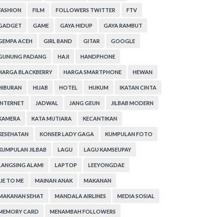
FASHION
FILM
FOLLOWERS TWITTER
FTV
GADGET
GAME
GAYA HIDUP
GAYA RAMBUT
GEMPA ACEH
GIRL BAND
GITAR
GOOGLE
GUNUNG PADANG
HAJI
HANDPHONE
HARGA BLACKBERRY
HARGA SMARTPHONE
HEWAN
HIBURAN
HIJAB
HOTEL
HUKUM
IKATAN CINTA
INTERNET
JADWAL
JANG GEUN
JILBAB MODERN
KAMERA
KATA MUTIARA
KECANTIKAN
KESEHATAN
KONSER LADY GAGA
KUMPULAN FOTO
KUMPULAN JILBAB
LAGU
LAGU KAMSEUPAY
LANGSING ALAMI
LAPTOP
LEEYONGDAE
LIE TO ME
MAINAN ANAK
MAKANAN
MAKANAN SEHAT
MANDALA AIRLINES
MEDIA SOSIAL
MEMORY CARD
MENAMBAH FOLLOWERS