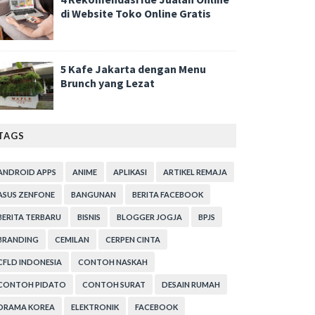
di Website Toko Online Gratis
5 Kafe Jakarta dengan Menu
Brunch yang Lezat
TAGS
ANDROID APPS
ANIME
APLIKASI
ARTIKEL REMAJA
ASUS ZENFONE
BANGUNAN
BERITA FACEBOOK
BERITA TERBARU
BISNIS
BLOGGER JOGJA
BPJS
BRANDING
CEMILAN
CERPEN CINTA
CFLD INDONESIA
CONTOH NASKAH
CONTOH PIDATO
CONTOH SURAT
DESAIN RUMAH
DRAMA KOREA
ELEKTRONIK
FACEBOOK